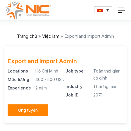
Trang chủ
»
Việc làm
»
Export and Import Admin
Export and Import Admin
Locations
Hồ Chí Minh
Job type
Toàn thời gian
cố định
Mức lương
400 - 500 USD
Industry
Thương mại
Experience
2 năm
Job ID
2071
Ứng tuyển