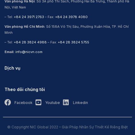
Văn phòng Hà Nội
: Số 3A phố Thi Sách, Phường Hai Bà Trưng, Thành phố Hà
Nội, Việt Nam
– Tel:
+84 24 3971 2763
– Fax:
+84 24 3978 4080
Văn phòng Hồ Chí Minh
: Số 158A Võ Thị Sáu, Phường Xuân Hòa, TP. Hồ Chí
Minh
– Tel:
+84 28 3824 4988
– Fax:
+84 28 3824 5755
Email:
info@nicvn.com
Dịch vụ
Theo dõi chúng tôi
Facebook
Youtube
Linkedin
© Copyright NIC Global 2022 – Giải Pháp Nhân Sự Thiết Kế Riêng Biệt