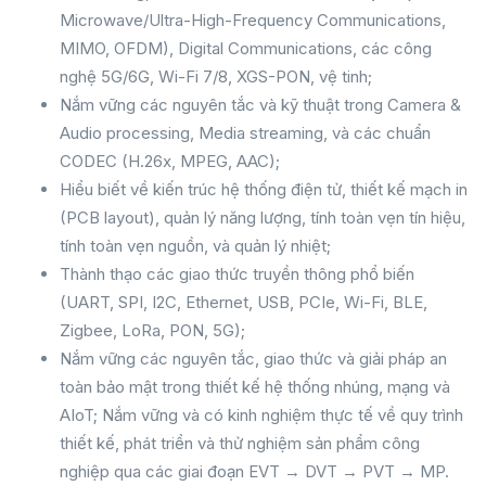
Microwave/Ultra-High-Frequency Communications,
MIMO, OFDM), Digital Communications, các công
nghệ 5G/6G, Wi-Fi 7/8, XGS-PON, vệ tinh;
Nắm vững các nguyên tắc và kỹ thuật trong Camera &
Audio processing, Media streaming, và các chuẩn
CODEC (H.26x, MPEG, AAC);
Hiểu biết về kiến trúc hệ thống điện tử, thiết kế mạch in
(PCB layout), quản lý năng lượng, tính toàn vẹn tín hiệu,
tính toàn vẹn nguồn, và quản lý nhiệt;
Thành thạo các giao thức truyền thông phổ biến
(UART, SPI, I2C, Ethernet, USB, PCIe, Wi-Fi, BLE,
Zigbee, LoRa, PON, 5G);
Nắm vững các nguyên tắc, giao thức và giải pháp an
toàn bảo mật trong thiết kế hệ thống nhúng, mạng và
AIoT; Nắm vững và có kinh nghiệm thực tế về quy trình
thiết kế, phát triển và thử nghiệm sản phẩm công
nghiệp qua các giai đoạn EVT → DVT → PVT → MP.