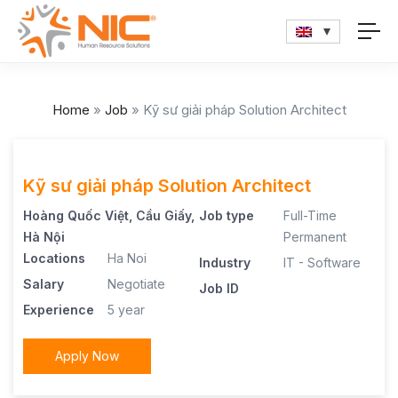
Home
»
Job
»
Kỹ sư giải pháp Solution Architect
Kỹ sư giải pháp Solution Architect
Hoàng Quốc Việt, Cầu Giấy,
Job type
Full-Time
Hà Nội
Permanent
Locations
Ha Noi
Industry
IT - Software
Salary
Negotiate
Job ID
Experience
5 year
Apply Now