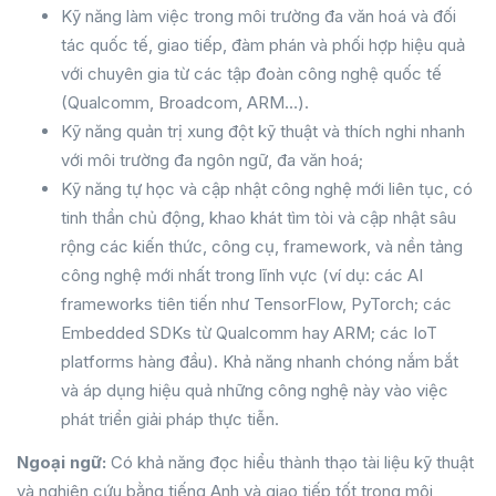
Kỹ năng làm việc trong môi trường đa văn hoá và đối
tác quốc tế, giao tiếp, đàm phán và phối hợp hiệu quả
với chuyên gia từ các tập đoàn công nghệ quốc tế
(Qualcomm, Broadcom, ARM…).
Kỹ năng quản trị xung đột kỹ thuật và thích nghi nhanh
với môi trường đa ngôn ngữ, đa văn hoá;
Kỹ năng tự học và cập nhật công nghệ mới liên tục, có
tinh thần chủ động, khao khát tìm tòi và cập nhật sâu
rộng các kiến thức, công cụ, framework, và nền tảng
công nghệ mới nhất trong lĩnh vực (ví dụ: các AI
frameworks tiên tiến như TensorFlow, PyTorch; các
Embedded SDKs từ Qualcomm hay ARM; các IoT
platforms hàng đầu). Khả năng nhanh chóng nắm bắt
và áp dụng hiệu quả những công nghệ này vào việc
phát triển giải pháp thực tiễn.
Ngoại ngữ:
Có khả năng đọc hiểu thành thạo tài liệu kỹ thuật
và nghiên cứu bằng tiếng Anh và giao tiếp tốt trong môi