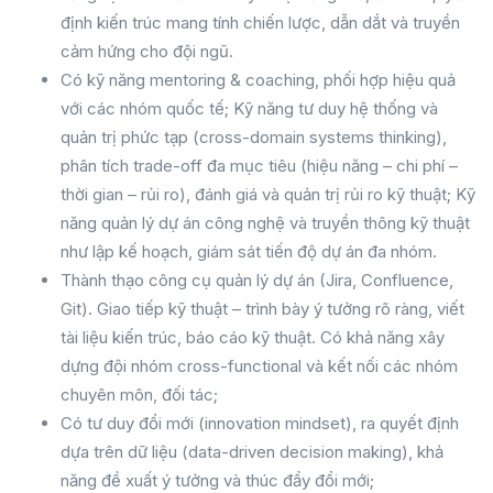
định kiến trúc mang tính chiến lược, dẫn dắt và truyền
cảm hứng cho đội ngũ.
Có kỹ năng mentoring & coaching, phối hợp hiệu quả
với các nhóm quốc tế; Kỹ năng tư duy hệ thống và
quản trị phức tạp (cross-domain systems thinking),
phân tích trade-off đa mục tiêu (hiệu năng – chi phí –
thời gian – rủi ro), đánh giá và quản trị rủi ro kỹ thuật; Kỹ
năng quản lý dự án công nghệ và truyền thông kỹ thuật
như lập kế hoạch, giám sát tiến độ dự án đa nhóm.
Thành thạo công cụ quản lý dự án (Jira, Confluence,
Git). Giao tiếp kỹ thuật – trình bày ý tưởng rõ ràng, viết
tài liệu kiến trúc, báo cáo kỹ thuật. Có khả năng xây
dựng đội nhóm cross-functional và kết nối các nhóm
chuyên môn, đối tác;
Có tư duy đổi mới (innovation mindset), ra quyết định
dựa trên dữ liệu (data-driven decision making), khả
năng đề xuất ý tưởng và thúc đẩy đổi mới;