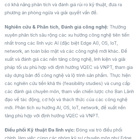
có khả năng phân tích và đánh giá rủi ro kỹ thuật, đưa ra
phương án phòng ngừa và giải quyết vấn đề.
Nghiên cứu & Phân tích, Đánh giá công nghệ:
Thường
xuyên phân tích sâu rộng các xu hướng công nghệ tiên tiến
nhất trong các lĩnh vực AI (đặc biệt Edge AI), OS, IoT,
network, an toàn bảo mật và các công nghệ mới khác. Đề
xuất và đánh giá các nền tảng công nghệ, linh kiện và giải
pháp tối ưu phù hợp với định hướng VQEC và VNPT, tham gia
xây dựng bản đồ công nghệ và lộ trình sản phẩm. Thực hiện
các nghiên cứu tiền khả thi (feasibility studies) và cung cấp
các đánh giá chuyên môn, tham vấn chiến lược cho Ban Lãnh
đạo về tác động, cơ hội và thách thức của các công nghệ
mới. Phân tích xu hướng AI, OS, IoT, network, đề xuất nền
tảng phù hợp với định hướng VQEC và VNPT.
Điều phối Kỹ thuật Đa lĩnh vực:
Đóng vai trò điều phối
chính, làm việc cùng các nhóm kỹ sư chuyên môn như Edge