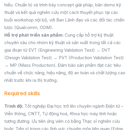
hiểu. Chuẩn bị và trình bày concept giải pháp, bản demo kỹ
thuật và kết quả nghiên cứu một cách thuyết phục tại các
buổi workshop nội bộ, với Ban Lãnh đạo và các đối tác chiến
lược (Qualcomm, ODM).
Hỗ trợ phát triển sản phẩm:
Cung cấp hỗ trợ kỹ thuật
chuyên sâu cho nhóm kỹ thuật và sản xuất trong tất cả các
giai đoạn từ EVT (Engineering Validation Test) → DVT
(Design Validation Test) → PVT (Production Validation Test)
→ MP (Mass Production). Đảm bảo sản phẩm đạt các tiêu
chuẩn về chức năng, hiệu năng, độ an toàn và chất lượng cao
nhất trước khi ra thị trường.
Required skills
Trình độ:
Tốt nghiệp Đại học trở lên chuyên ngành Điện tử –
Viễn thông, CNTT, Tự động hoá, Khoa học máy tính hoặc
tương đương. Ưu tiên ứng viên có bằng Thạc sĩ nghiên cứu
hoặc Tiến sĩ trong các lĩnh vực chuyên môn liên quan (Edge