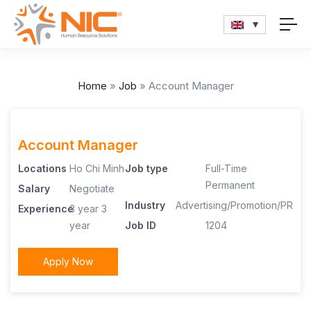
Home
»
Job
»
Account Manager
Account Manager
Locations
Ho Chi Minh
Job type
Full-Time
Permanent
Salary
Negotiate
Industry
Advertising/Promotion/PR
Experience
3 year
3
year
Job ID
1204
Apply Now