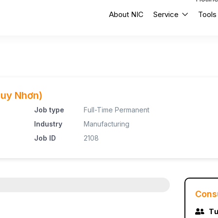
About NIC
Service
Tools
uy Nhơn)
Job type
Full-Time Permanent
Industry
Manufacturing
Job ID
2108
Cons
Tư