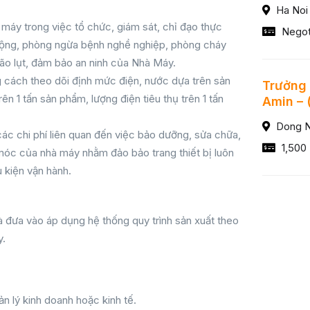
Ha Noi
máy trong việc tổ chức, giám sát, chỉ đạo thực
Negot
o động, phòng ngừa bệnh nghề nghiệp, phòng cháy
bão lụt, đảm bảo an ninh của Nhà Máy.
 cách theo dõi định mức điện, nước dựa trên sản
Trưởng
ên 1 tấn sản phẩm, lượng điện tiêu thụ trên 1 tấn
Amin – 
Dong N
ác chi phí liên quan đến việc bảo dưỡng, sửa chữa,
1,500
y móc của nhà máy nhằm đảo bảo trang thiết bị luôn
u kiện vận hành.
 đưa vào áp dụng hệ thống quy trình sản xuất theo
y.
n lý kinh doanh hoặc kinh tế.