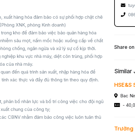
tuy
086
ập, xuất hàng hóa đảm bảo có sự phối hợp chặt chẽ
 (Phòng XNK, phòng Kinh doanh)
óa trong kho để đảm bảo việc bảo quản hàng hóa
 bị nhiễm sâu mọt, nấm mốc hoặc xuống cấp về chất
Share on
hòng chống, ngăn ngừa và xử lý sự cố kịp thời.
g nghiệp khu vực nhà máy, diệt côn trùng, phối hợp
hóa của nhà máy.
Similar
n quan đến quá trình sản xuất, nhập hàng hóa để
tính xác thực và đầy đủ thông tin theo quy định.
HSE&S S
Bac Ni
, phân bố nhân lực và bố trí công việc cho đội ngũ
- 40,
xuất chung của công ty;
a các CBNV nhằm đảm bảo công việc luôn tuân thủ
Trưởng