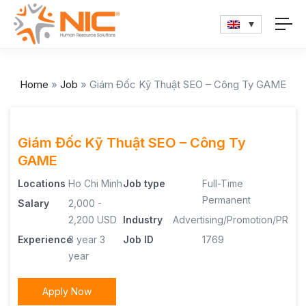
Home
»
Job
»
Giám Đốc Kỹ Thuật SEO – Công Ty GAME
Giám Đốc Kỹ Thuật SEO – Công Ty
GAME
Locations
Ho Chi Minh
Job type
Full-Time
Permanent
Salary
2,000 -
2,200 USD
Industry
Advertising/Promotion/PR
Experience
3 year
3
Job ID
1769
year
Apply Now