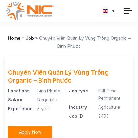
Home
»
Job
»
Chuyên Viên Quản Lý Vùng Trồng Organic –
Bình Phước
Chuyên Viên Quản Lý Vùng Trồng
Organic – Bình Phước
Locations
Binh Phuoc
Job type
Full-Time
Permanent
Salary
Negotiate
Industry
Agriculture
Experience
3 year
Job ID
2493
Apply Now